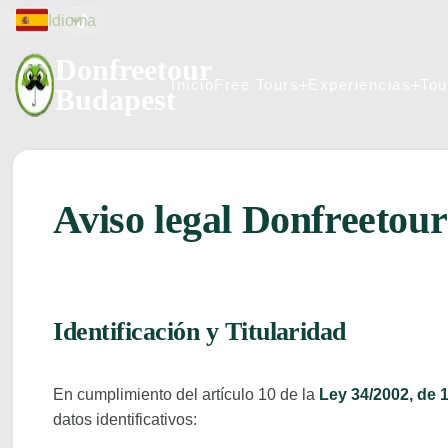
Idioma


Donfreetour
Inicio
Free Tours
Experiencias
Tou
Budapest
Inicio
Free Tours
Experiencias
Tou
Aviso legal Donfreetour
Identificación y Titularidad
En cumplimiento del artículo 10 de la
Ley 34/2002, de 
datos identificativos: