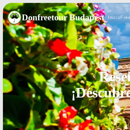
Donfreetour Budapest
Inicio
Fre
Inicio
Fre
Rese
¡Descubre