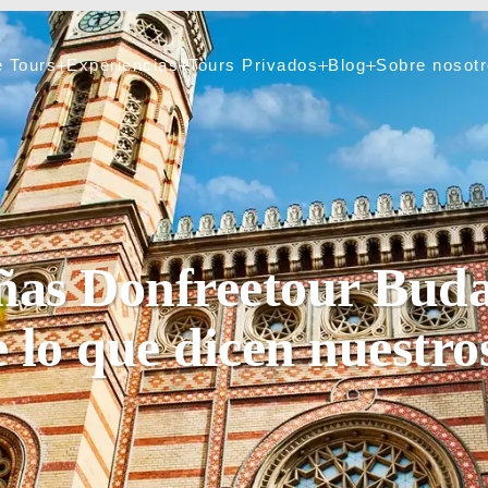
e Tours
Experiencias
Tours Privados
Blog
Sobre nosot
e Tours
Experiencias
Tours Privados
Blog
Sobre nosotr
ñas Donfreetour Buda
 lo que dicen nuestros