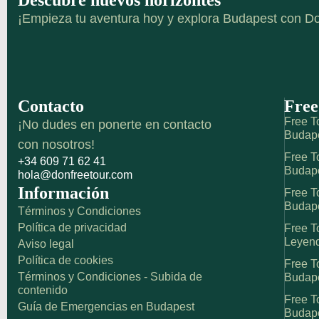
¡Empieza tu aventura hoy y explora Budapest con Do
Contacto
Free
Free To
¡No dudes en ponerte en contacto
Budap
con nosotros!
Free T
+34 609 71 62 41
Budap
hola@donfreetour.com
Información
Free T
Budap
Términos y Condiciones
Política de privacidad
Free To
Leyend
Aviso legal
Política de cookies
Free T
Términos y Condiciones - Subida de
Budap
contenido
Free T
Guía de Emergencias en Budapest
Budap