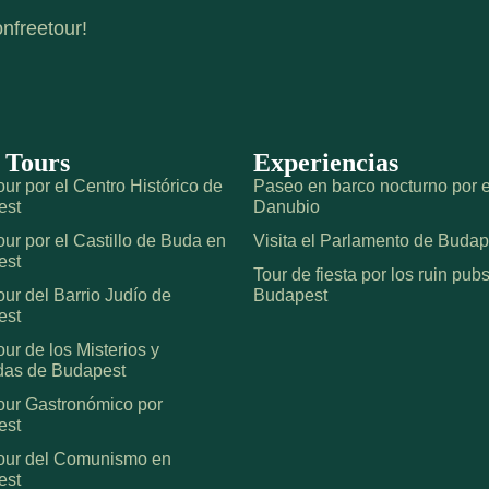
nfreetour!
 Tours
Experiencias
ur por el Centro Histórico de
Paseo en barco nocturno por e
est
Danubio
our por el Castillo de Buda en
Visita el Parlamento de Budap
est
Tour de fiesta por los ruin pub
our del Barrio Judío de
Budapest
est
ur de los Misterios y
as de Budapest
our Gastronómico por
est
our del Comunismo en
est