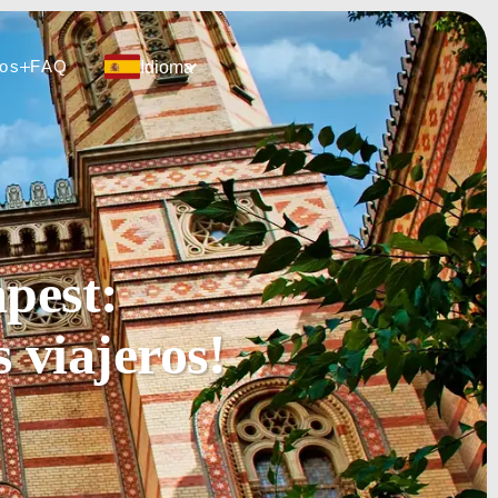
ros
FAQ
Idioma
os
FAQ
pest:
 viajeros!