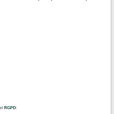
del
RGPD
: