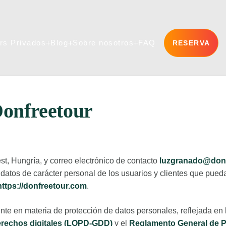
rs Privados
Blog
Sobre nosotros
FAQ
RESERVA
rs Privados
Blog
Sobre nosotros
FAQ
Donfreetour
st, Hungría, y correo electrónico de contacto
luzgranado@donf
s datos de carácter personal de los usuarios y clientes que pue
https://donfreetour.com
.
ente en materia de protección de datos personales, reflejada en
derechos digitales (LOPD-GDD)
y el
Reglamento General de P