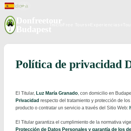
Idioma


Donfreetour
Inicio
Free Tours
Experiencias
Tou
Budapest
Inicio
Free Tours
Experiencias
Tou
Política de privacidad 
El Titular,
Luz María Granado
, con domicilio en Budape
Privacidad
respecto del tratamiento y protección de lo
producto o contratar un servicio a través del Sitio Web:
El Titular garantiza el cumplimiento de la normativa vig
Protección de Datos Personales y garantía de los 