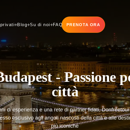
privati
Blog
Su di noi
FAQ
PRENOTA ORA
privati
blog
Su di noi
FAQ
udapest - Passione p
città
ni di esperienza e una rete di partner fidati, Donfreetour t
sso esclusivo agli angoli nascosti della città e alle dest
più iconiche