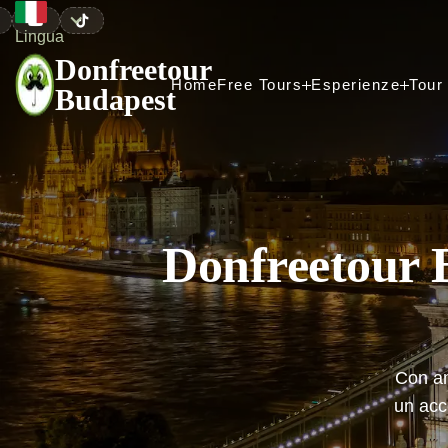


Lingua
Donfreetour
Home
Free Tours
Esperienze
Tour 
Budapest
Home
Free Tours
Esperienze
Tour 
Donfreetour B
Con an
un acce