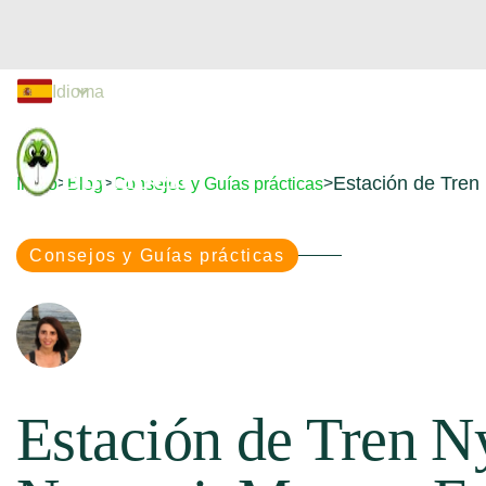
Idioma


Donfreetour
Inicio
Free Tours
Experiencias
Tou
Budapest
Estación de Tren
>
>
>
Inicio
Blog
Consejos y Guías prácticas
Inicio
Free Tours
Experiencias
Tou
Consejos y Guías prácticas
Estación de Tren N