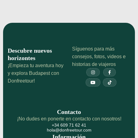
Síguenos para más
Descubre nuevos
consejos, fotos, videos e
horizontes
historias de viajeros
¡Empieza tu aventura hoy


y explora Budapest con
Donfreetour!


Contacto
¡No dudes en ponerte en contacto con nosotros!
+34 609 71 62 41
hola@donfreetour.com
Información