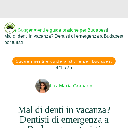
Donfreetour
|
|
Home
Suggerimenti e guide pratiche per Budapest
Budapest
Mal di denti in vacanza? Dentisti di emergenza a Budapest
per turisti
Suggerimenti e guide pratiche per Budapest
4/11/25
Luz María Granado
Mal di denti in vacanza?
Dentisti di emergenza a