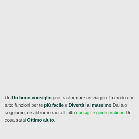
tristezza
Dai un'occhiata a tutti i nostri tour gratuiti di Budapest qui!
Un
Un buon consiglio
può trasformare un viaggio. In modo che
tutto funzioni per te
più facile
e
Divertiti al massimo
Dal tuo
soggiorno, ne abbiamo raccolti altri
consigli e guide pratiche
Di
cosa sarai
Ottimo aiuto
.