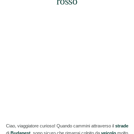
rosso
Ciao, viaggiatore curioso! Quando cammini attraverso il
strade
di
Budapest
, sono sicuro che rimarrai colpito da
veicolo
molto