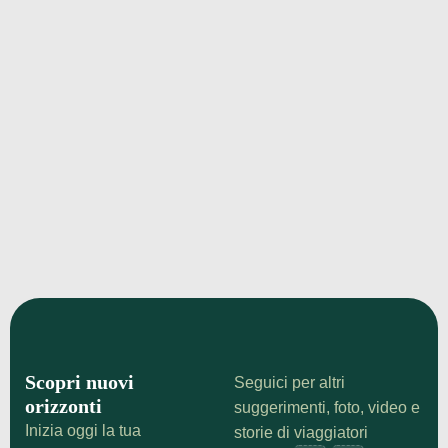
¡Echa un vistazo!
La Grande Sinagoga di Budapest: il
gioiello ebraico essenziale che
affascina ogni viaggiatore
Scopri la Grande Sinagoga di Budapest: storia
affascinante, biglietti, orari e segreti del più grande
tempio ebraico d'Europa. Guida essenziale per la
tua visita!
¡Echa un vistazo!
Scopri nuovi
Seguici per altri
orizzonti
suggerimenti, foto, video e
Inizia oggi la tua
storie di viaggiatori