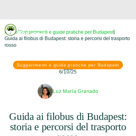
Donfreetour
|
|
Home
Suggerimenti e guide pratiche per Budapest
Budapest
Guida ai filobus di Budapest: storia e percorsi del trasporto
rosso
Suggerimenti e guide pratiche per Budapest
6/10/25
Luz María Granado
Guida ai filobus di Budapest:
storia e percorsi del trasporto