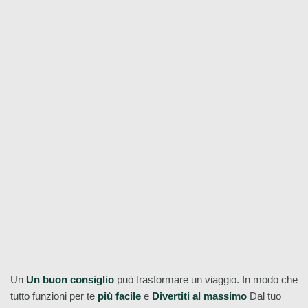
di Budapest
Prenota ora!
territoriale
Dai un'occhiata a tutti i nostri tour gratuiti di Budapest qui!
Un
Un buon consiglio
può trasformare un viaggio. In modo che
tutto funzioni per te
più facile
e
Divertiti al massimo
Dal tuo