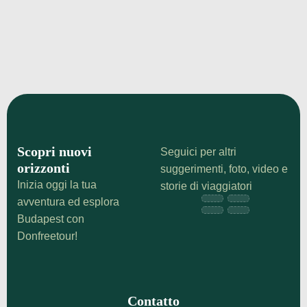
Scopri la Grande Sinagoga di Budapest: storia
affascinante, biglietti, orari e segreti del più grande
tempio ebraico d'Europa. Guida essenziale per la
tua visita!
¡Echa un vistazo!
Scopri nuovi
Seguici per altri
orizzonti
suggerimenti, foto, video e
Inizia oggi la tua
storie di viaggiatori
avventura ed esplora
Budapest con
Donfreetour!
Contatto