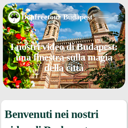
Donfreetour Budapest
I nostri video di Budapest:
una finestra sulla magia
della città
Benvenuti nei nostri