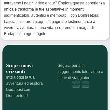
attraverso i nostri video e tour? Esplora questa esperienza
unica e trasforma le tue aspettative in momenti
indimenticabili, autentici e memorabili con Donfreetour.
Lasciati ispirare da ogni immagine e testimonianza a
vivere l'avventura di una vita, scoprendo la magia di
Budapest in ogni angolo.
Scopri nuovi
Seguici per altri
orizzonti
suggerimenti, foto, video e
Inizia oggi la tua
storie di viaggiatori
avventura ed esplora
Budapest con
Donfreetour!