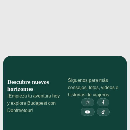
Avenida Andrássy de Budapest: El
Magnífico Bulevar de los Palacios
que Debes Recorrer
Descubre la Avenida Andrássy de Budapest:
palacios, Ópera, Casa del Terror y secretos
ocultos. Guía completa del bulevar Patrimonio
UNESCO con consejos de visita
¡Echa un vistazo!
Síguenos para más
Descubre nuevos
consejos, fotos, videos e
horizontes
historias de viajeros
¡Empieza tu aventura hoy


y explora Budapest con
Donfreetour!

