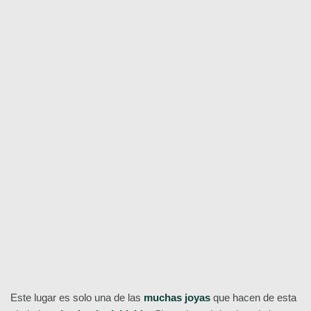
corazón histórico
la Plaza de los Héroes
tesoros arquitectónicos
Free Tour por el Centro
Histórico de Budapest
¡Reserva ya!
Este lugar es solo una de las
muchas joyas
que hacen de esta