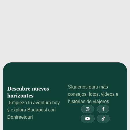
WestEnd City Center Budapest:
Comprar, Cine y Tiendas en el West
End
Visita WestEnd City Center en Budapest. El centro
comercial más grande con 400 tiendas, cine,
marcas internacionales y zona de comidas.
¡Echa un vistazo!
Síguenos para más
Descubre nuevos
consejos, fotos, videos e
horizontes
historias de viajeros
¡Empieza tu aventura hoy


y explora Budapest con
Donfreetour!

