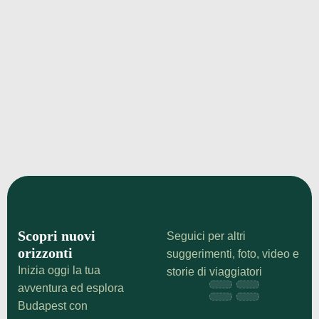
¡Echa un vistazo!
WestEnd City Center Budapest:
shopping, cinema e shopping nel
West End
Visita il WestEnd City Center di Budapest. Il più
grande centro commerciale con 400 negozi,
cinema, marchi internazionali e una food court.
¡Echa un vistazo!
Scopri nuovi
Seguici per altri
orizzonti
suggerimenti, foto, video e
Inizia oggi la tua
storie di viaggiatori
avventura ed esplora
Budapest con