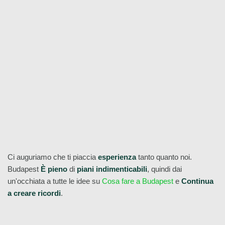
Aggiungere foto
Dai un'occhiata a tutti i nostri tour gratuiti di Budapest qui!
Ci auguriamo che ti piaccia
esperienza
tanto quanto noi.
Budapest
È pieno
di
piani indimenticabili
, quindi dai
un'occhiata a tutte le idee su
Cosa fare a Budapest
e
Continua
a creare ricordi
.