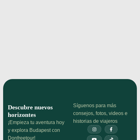
¡Echa un vistazo!
Guía de la Línea 3 del Metro de
Budapest (M3): Cómo Moverse por
la Ciudad
Metro de Budapest: Línea 3 (M3). Horario y billete.
Información sobre la línea 3 (M3). Mapa,
estaciones, horario y cómo usar el billete.
¡Echa un vistazo!
Síguenos para más
Descubre nuevos
consejos, fotos, videos e
horizontes
historias de viajeros
¡Empieza tu aventura hoy


y explora Budapest con
Donfreetour!

