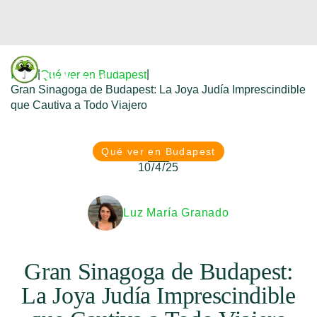
Donfreetour
|
|
Inicio
Qué ver en Budapest
Budapest
Gran Sinagoga de Budapest: La Joya Judía Imprescindible
que Cautiva a Todo Viajero
Qué ver en Budapest
10/4/25
Luz María Granado
Gran Sinagoga de Budapest:
La Joya Judía Imprescindible