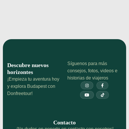
Cruzar el Gigante del Norte
Descubre el Puente Árpád (Árpád híd), el puente
más largo del centro de Budapest. Historia, acceso
norte a la Isla Margarita y cómo cruzar.
¡Echa un vistazo!
Síguenos para más
Descubre nuevos
consejos, fotos, videos e
horizontes
historias de viajeros
¡Empieza tu aventura hoy


y explora Budapest con
Donfreetour!


Contacto
¡No dudes en ponerte en contacto con nosotros!