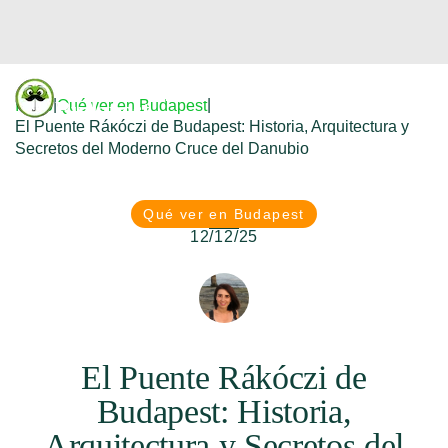
Donfreetour
|
|
Inicio
Qué ver en Budapest
Budapest
El Puente Rákóczi de Budapest: Historia, Arquitectura y
Secretos del Moderno Cruce del Danubio
Qué ver en Budapest
12/12/25
El Puente Rákóczi de
Budapest: Historia,
Arquitectura y Secretos del