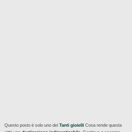
Vino
ungherese
Museo
Festival
evento
Free Tour del Centro Storico
di Budapest
Prenota ora!
Questo posto è solo uno dei
Tanti gioielli
Cosa rende questa