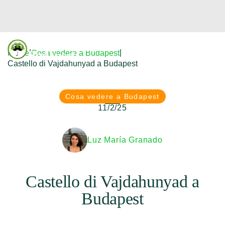
Donfreetour
|
|
Home
Cosa vedere a Budapest
Budapest
Castello di Vajdahunyad a Budapest
Cosa vedere a Budapest
11/2/25
Luz María Granado
Castello di Vajdahunyad a
Budapest