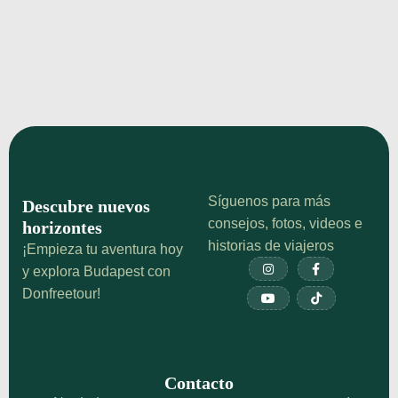
Széchenyi que no te esperabas
Descubre 5 curiosidades increíbles sobre las
Termas Széchenyi en Budapest. Incluye vídeo,
historia, y consejos locales. ¡Explora lo mejor de
Budapest ahora!
¡Echa un vistazo!
Síguenos para más
Descubre nuevos
consejos, fotos, videos e
horizontes
historias de viajeros
¡Empieza tu aventura hoy


y explora Budapest con
Donfreetour!


Contacto