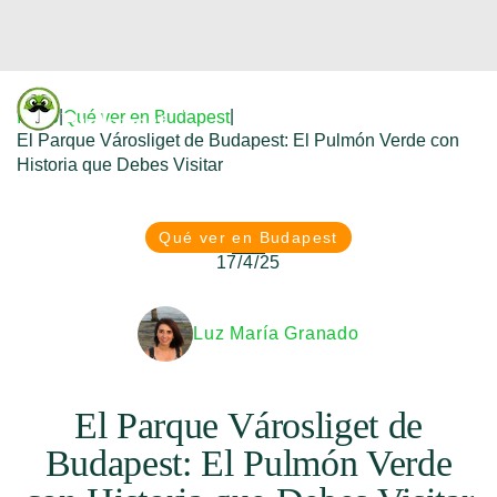
Donfreetour
|
|
Inicio
Qué ver en Budapest
Budapest
El Parque Városliget de Budapest: El Pulmón Verde con
Historia que Debes Visitar
Qué ver en Budapest
17/4/25
Luz María Granado
El Parque Városliget de
Budapest: El Pulmón Verde