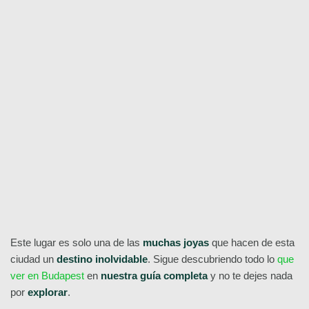
aquí
Free Tour por el Centro
Histórico de Budapest
¡Reserva ya!
Este lugar es solo una de las
muchas joyas
que hacen de esta
ciudad un
destino inolvidable
. Sigue descubriendo todo lo
que
ver en Budapest
en
nuestra guía completa
y no te dejes nada
por
explorar
.