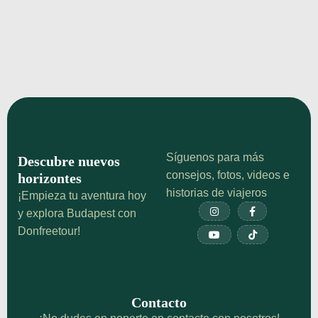
Antiguo
Descubre el Distrito III (Óbuda) de Budapest, el
barrio más antiguo de la ciudad. Guía de qué ver
(Aquincum, Fő tér), dónde alojarse y su historia.
¡Echa un vistazo!
Síguenos para más
Descubre nuevos
consejos, fotos, videos e
horizontes
historias de viajeros
¡Empieza tu aventura hoy


y explora Budapest con
Donfreetour!


Contacto