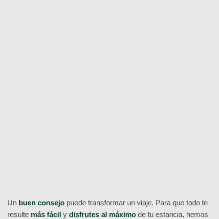
Histórico de Budapest
¡Reserva ya!
distritos
Pest
Buda
¡Consulta aquí todos nuestros Free Tours por Budapest!
Un
buen consejo
puede transformar un viaje. Para que todo te
resulte
más fácil
y
disfrutes al máximo
de tu estancia, hemos