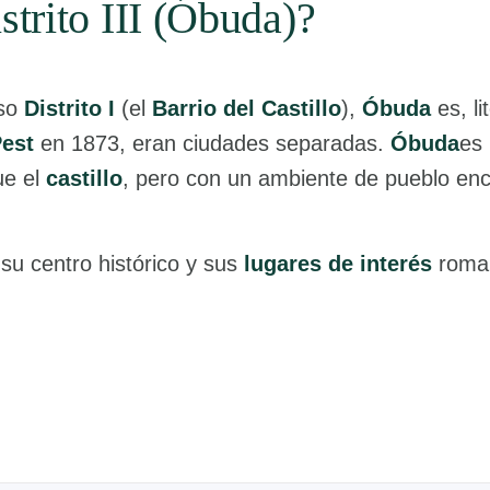
strito III (Óbuda)?
oso
Distrito I
(el
Barrio del Castillo
),
Óbuda
es, li
est
en 1873, eran ciudades separadas.
Óbuda
es
ue el
castillo
, pero con un ambiente de pueblo enc
 su centro histórico y sus
lugares de interés
roman