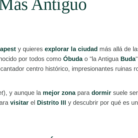
 Más Antiguo
dapest
y quieres
explorar la ciudad
más allá de las
onocido por todos como
Óbuda
o "la Antigua
Buda
cantador centro histórico, impresionantes ruinas r
et
), y aunque la
mejor zona
para
dormir
suele se
para
visitar
el
Distrito III
y descubrir por qué es u