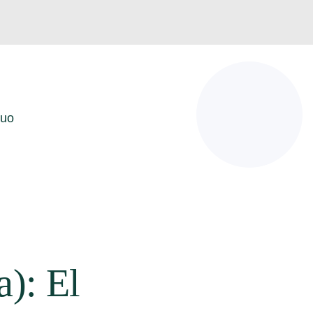
guo
a): El