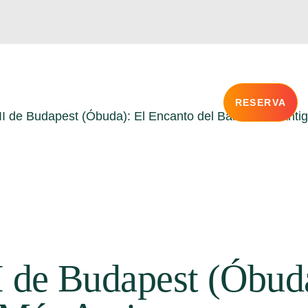
rs Privados
Blog
Sobre nosotros
FAQ
RESERVA
 III de Budapest (Óbuda): El Encanto del Barrio Más Anti
rs Privados
Blog
Sobre nosotros
FAQ
II de Budapest (Óbud